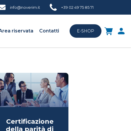
info@noverim.it
+39 02 49 75 85 71
Area riservata
Contatti
E-SHOP
Certificazione
della parità di