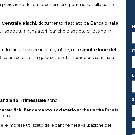
 proiezione dei dati economici e patrimoniali alla data di
t Centrale Rischi
, documento rilasciato da Banca d’Italia
ali soggetti finanziatori (banche e società di leasing in
 di chiusura viene inserita, infine, una
simulazione del
C
erifica di accesso alla garanzia diretta Fondo di Garanzia di
E
S
nziario Trimestrale
sono:
he verifichi l’andamento societario
anche tramite l’analisi
ischio;
elle imprese utilizzato dalle banche nella valutazione del
v