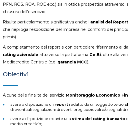
PFN, ROS, ROA, ROE ecc.) sia in ottica prospettica attraverso la
chiusura dell’esercizio.
Risulta particolarmente significativa anche l’
analisi del Repor
che riepiloga l’esposizione dell’impresa nei confronti dei princip
primis).
A completamento del report e con particolare riferimento ai dati
rating aziendale
attraverso la piattaforma
Ce.Bi
. oltre alla v
Mediocredito Centrale (c.d.
garanzia MCC
).
Obiettivi
Alcune delle finalità del servizio
Monitoraggio Economico Fina
avere a disposizione un
report
redatto da un soggetto terzo
c
di eventuali segnalazioni di eventi pregiudizievoli e/o segnali di r
avere a disposizione ex ante una
stima del rating bancario
d
merito creditizio;