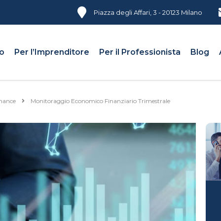
Piazza degli Affari, 3 - 20123 Milano
mo
Per l’Imprenditore
Per il Professionista
Blog
nance
Monitoraggio Economico Finanziario Trimestrale