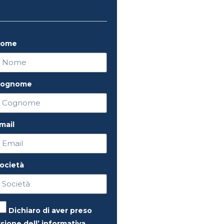
Nome
ognome
mail
ocietà
Dichiaro di aver preso
isione dell’ informativa