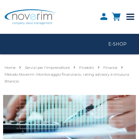
E-SHOP
Home
Servizi per l'imprenditore
Prodotti
Finance
Metodo Noverim: Monitoraggio finanziario, rating advisory e chiusura
Bilancio