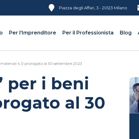
Piazza degli Affari, 3 - 20123 Milano
mo
Per l’Imprenditore
Per il Professionista
Blog
i materiali 4.0 prorogato al 30 settembre 2023
 per i beni
orogato al 30