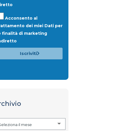
iretto
Acconsento al
rattamento dei miei Dati per
e finalità di
marketing
ndiretto
Iscriviti
rchivio
Seleziona il mese