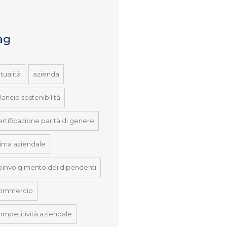
ag
tualità
azienda
lancio sostenibilità
ertificazione parità di genere
lima aziendale
oinvolgimento dei dipendenti
ommercio
ompetitività aziendale