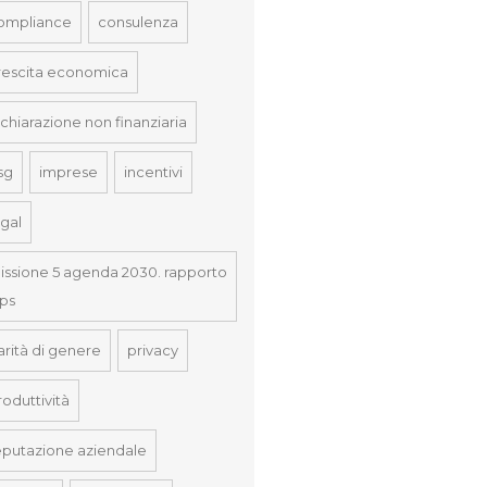
ompliance
consulenza
rescita economica
ichiarazione non finanziaria
sg
imprese
incentivi
egal
issione 5 agenda 2030. rapporto
nps
arità di genere
privacy
roduttività
eputazione aziendale