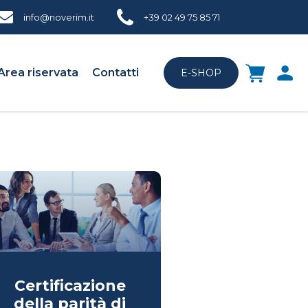
info@noverim.it
+39 02 49 75 85 71
Area riservata
Contatti
E-SHOP
Certificazione
della parità di