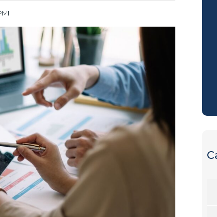
 PMI
C