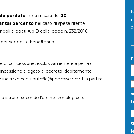
I
ndo perduto
, nella misura del
30
r
anta) percento
nel caso di spese riferite
a
negli allegati A o B della legge n. 232/2016.
per soggetto beneficiario.
E
e di concessione, esclusivamente e a pena di
concessione allegato al decreto, debitamente
e indirizzo contributofia@pec.mise.gov.it, a partire
s
 istruite secondo l’ordine cronologico di
t
t
l