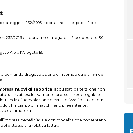
i:
A della legge n. 232/2016, riportati nell’allegato n. 1 del
 n. 232/2016 e riportati nell’allegato n. 2 del decreto 30
legato A e all’Allegato B.
a domanda di agevolazione e in tempo utile ai fini del
e;
’impresa,
nuovi di fabbrica
, acquistati da terzi che non
ato, utilizzati esclusivamente presso la sede legale o
la domanda di agevolazione e caratterizzati da autonomia
moduli, l’impianto o il macchinario preesistente,
ivo dell’impresa;
 all’impresa beneficiaria e con modalità che consentano
ello stesso alla relativa fattura.