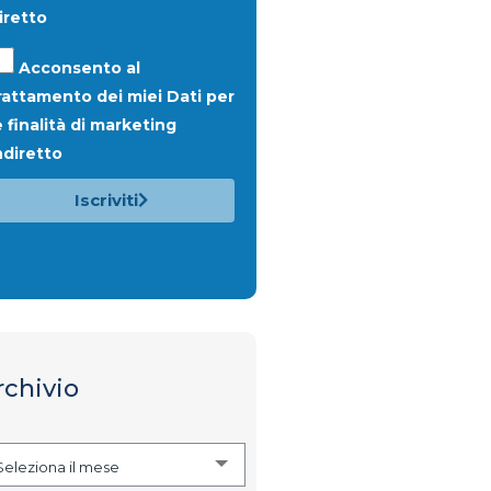
iretto
Acconsento al
rattamento dei miei Dati per
e finalità di
marketing
ndiretto
Iscriviti
rchivio
Seleziona il mese