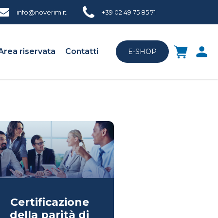
info@noverim.it
+39 02 49 75 85 71
Area riservata
Contatti
E-SHOP
Certificazione
della parità di