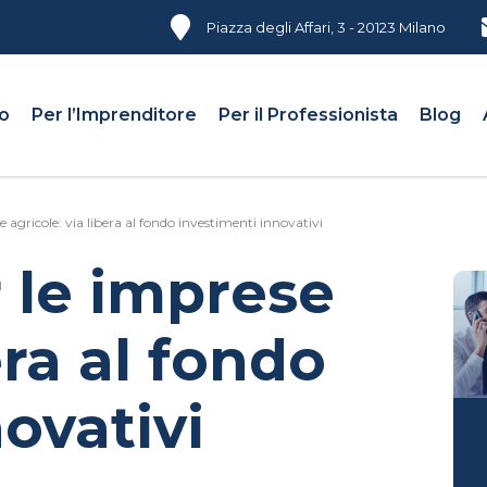
Piazza degli Affari, 3 - 20123 Milano
mo
Per l’Imprenditore
Per il Professionista
Blog
agricole: via libera al fondo investimenti innovativi
 le imprese
era al fondo
ovativi