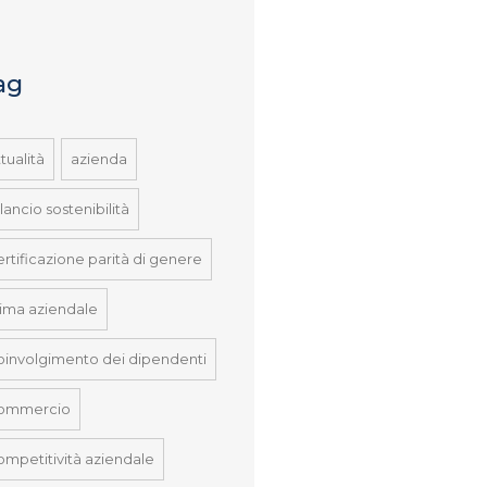
ag
tualità
azienda
lancio sostenibilità
ertificazione parità di genere
lima aziendale
oinvolgimento dei dipendenti
ommercio
ompetitività aziendale