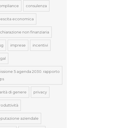
ompliance
consulenza
rescita economica
ichiarazione non finanziaria
sg
imprese
incentivi
egal
issione 5 agenda 2030. rapporto
nps
arità di genere
privacy
roduttività
eputazione aziendale